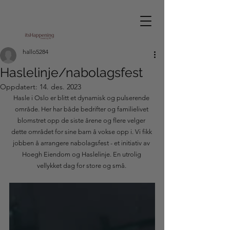
hallo5284
Haslelinje/nabolagsfest
Oppdatert:
14. des. 2023
Hasle i Oslo er blitt et dynamisk og pulserende 
område. Her har både bedrifter og familielivet 
blomstret opp de siste årene og flere velger 
dette området for sine barn å vokse opp i. Vi fikk 
jobben å arrangere nabolagsfest - et initiativ av 
Hoegh Eiendom og Haslelinje. En utrolig 
vellykket dag for store og små. 