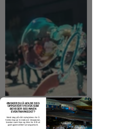
ØNSKER DU Å HOLDE DEG
OPPDATERT PÅ HVA SOM
BEVEGER SEG INNEN
EVENTMARKEDET?
Meld deg på vårt nyhetsbrev for å
holde deg up to date på lokasjoner,
trender samt tips og triks for å få et
godt gjennomført arrangement.