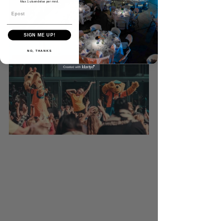
Max 1 utsendelse per mnd.
SIGN ME UP!
NO, THANKS