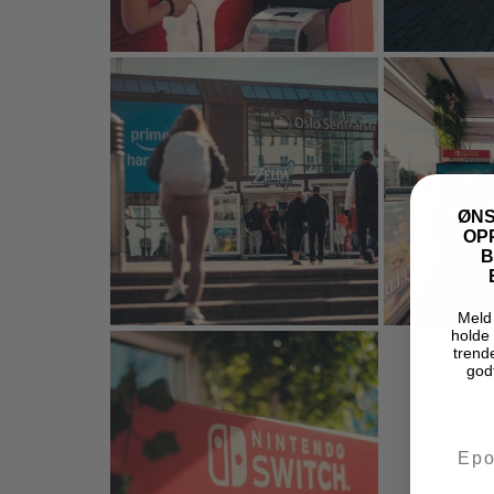
ØNS
OP
B
Meld 
holde 
trende
god