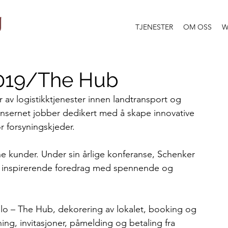
TJENESTER
OM OSS
W
019/The Hub
av logistikktjenester innen landtransport og 
konsernet jobber dedikert med å skape innovative 
 forsyningskjeder. 
ine kunder. Under sin årlige konferanse, Schenker 
og inspirerende foredrag med spennende og 
slo – The Hub, dekorering av lokalet, booking og 
ng, invitasjoner, påmelding og betaling fra 