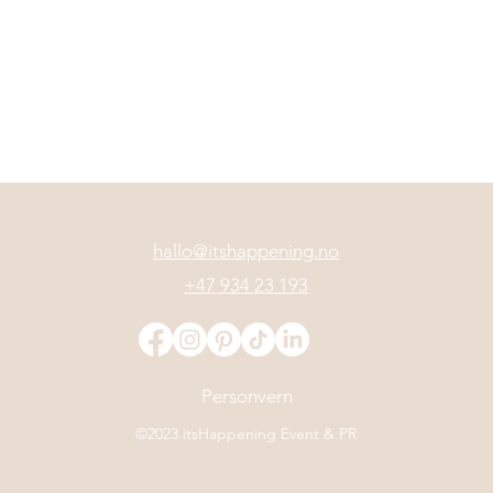
hallo@itshappen
ing.no
+47 934 23 193
on på
Grønlands Torg/Mote og
Personvern
en
Gjenbruk
©2023 itsHappening Event & PR