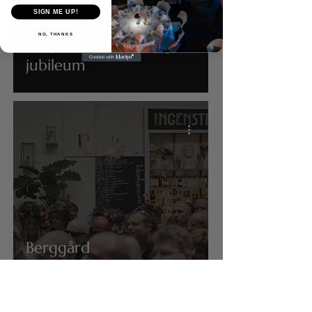
SIGN ME UP!
NO, THANKS
Vebjørn Sand/åpning &
jubileum
Berggård
Amundsen/jubileum