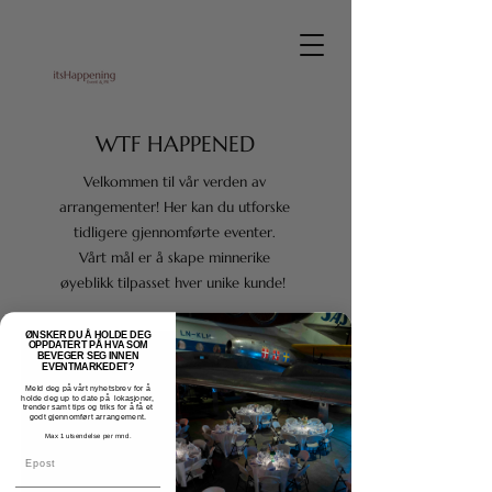
WTF HAPPENED
Velkommen til vår verden av
arrangementer! Her kan du utforske
tidligere gjennomførte eventer.
Vårt mål er å skape minnerike
øyeblikk tilpasset hver unike kunde!
ØNSKER DU Å HOLDE DEG
OPPDATERT PÅ HVA SOM
BEVEGER SEG INNEN
EVENTMARKEDET?
Meld deg på vårt nyhetsbrev for å
holde deg up to date på lokasjoner,
trender samt tips og triks for å få et
godt gjennomført arrangement.
Max 1 utsendelse per mnd.