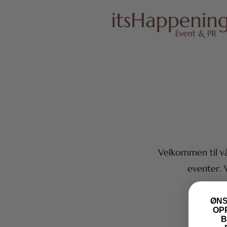
Velkommen til vå
eventer. 
ØNS
OP
B