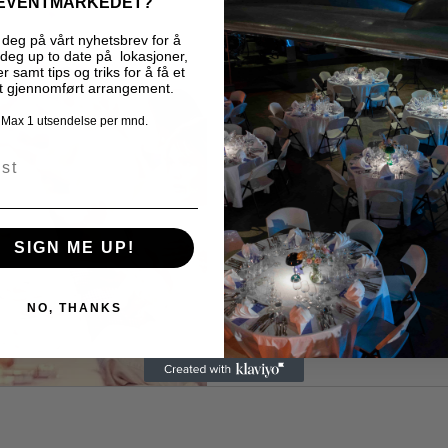
EVENTMARKEDET?
L'Oréal Paris/pr
deg på vårt nyhetsbrev for å
deg up to date på lokasjoner,
r samt tips og triks for å få et
t gjennomført arrangement.
Max 1 utsendelse per mnd.
SIGN ME UP!
NO, THANKS