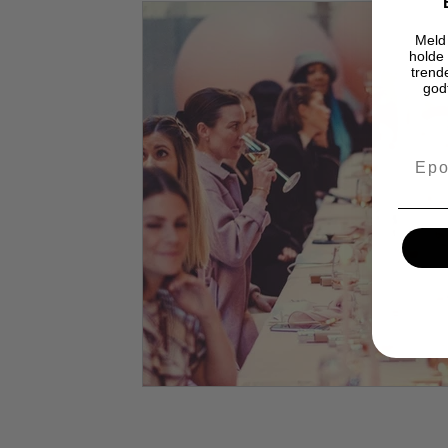
Meld 
holde 
trende
god