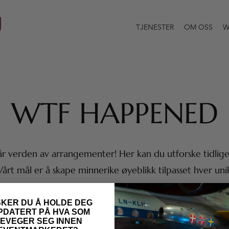
TJENESTER
OM OSS
W
WTF HAPPENED
r verden av arrangementer! Her kan du utforske tidli
Vårt mål er å skape minnerike øyeblikk tilpasset hver un
KER DU Å HOLDE DEG
PDATERT PÅ HVA SOM
EVEGER SEG INNEN